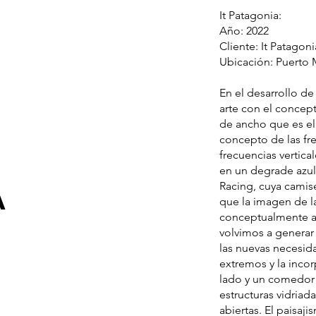
It Patagonia:
Año: 2022
Cliente: It Patagoni
Ubicación: Puerto
En el desarrollo d
arte con el concep
de ancho que es el
concepto de las fre
frecuencias vertica
A
en un degrade azul
Racing, cuya camise
que la imagen de 
conceptualmente a 
volvimos a generar 
las nuevas necesid
extremos y la inco
lado y un comedor 
estructuras vidriada
abiertas. El paisaj